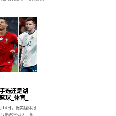
中手选还是湖
篮球_体育_
月14日，据美媒体报
球队仍然是湖人，他