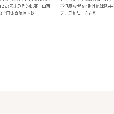
队12支)颠末剧烈的比赛，山西
不但愿被“租借”到其他球队并
18全国体育院校篮球
天，马刺队一向在和